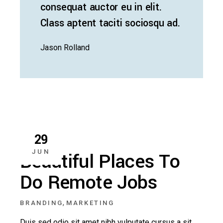
consequat auctor eu in elit.
Class aptent taciti sociosqu ad.
Jason Rolland
29
JUN
Beautiful Places To
Do Remote Jobs
,
BRANDING
MARKETING
Duis sed odio sit amet nibh vulputate cursus a sit