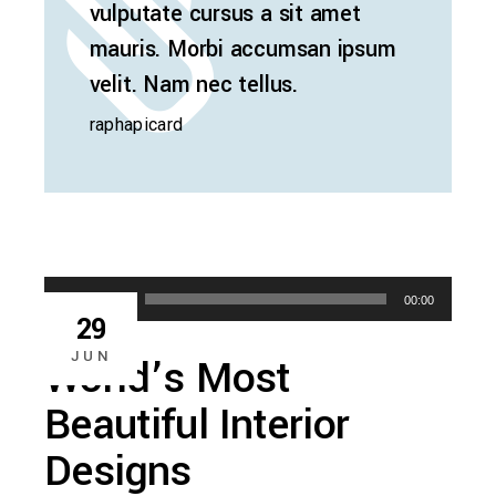
vulputate cursus a sit amet
mauris. Morbi accumsan ipsum
velit. Nam nec tellus.
raphapicard
Audio
00:00
00:00
Player
29
JUN
World’s Most
Beautiful Interior
Designs